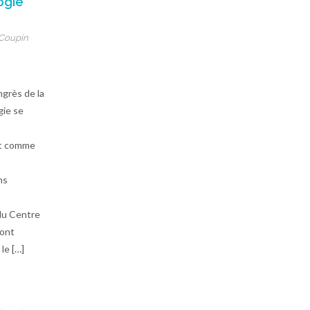
ogie
Coupin
grès de la
gie se
nt comme
ns
 du Centre
sont
le […]