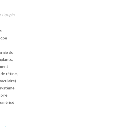
e
e Coupin
s
cope
s
urgie du
mplants,
gment
 de rétine,
aculaire).
 système
toire
numérisé