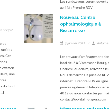
Les rendez vous seront ouverts
avril ici : Prendre RDV
Nouveau Centre
ophtalmologique à
Biscarrosse
e Coupin
e de
3 janvier 2022
Antoine
s rapides
tes. Ces
Les travaux d’aménagement dan
r nos
local situé à Biscarrosse Bourg,
un examen
Charles Baudelaire, arrivent à le
ulaire, une
Nous démarrons la prise de RDV
après
internet : Prendre RDV en ligne
os du fond
pouvez également téléphoner a
[…]
40 12 ou nous contacter par mail
contact@ophtalmo-agora.com