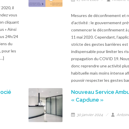
 2020, il
endez vous
Mesures de déconfinement et r
 en cliquant
d’activité : le gouvernement pré
us » Ainsi
commencer le déconfinement à p
ous 24h/24
11 mai 2020. Cependant, l’applic
ciens du
stricte des gestes barrières est
 pour les
indispensable pour limiter les ri
[…]
propagation du COVID 19. Nous
donc reprendre une activité plu
habituelle mais moins intense af
pouvoir respecter les gestes bar
socié
Nouveau Service Ambu
« Capdune »
30 janvier 2024
Antoin