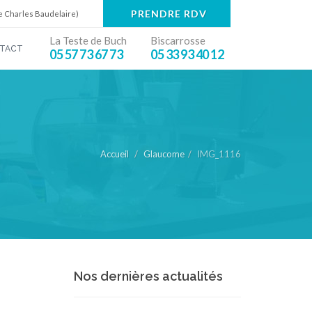
PRENDRE RDV
e Charles Baudelaire)
La Teste de Buch
Biscarrosse
TACT
05 57 73 67 73
05 33 93 40 12
Accueil
Glaucome
IMG_1116
Nos dernières actualités