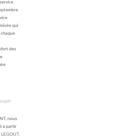
service
septembre
vice
imisée qui
s chaque
s
nfort des
ce
ire
oupin
NT, nous
é à partir
re LEGOUT.