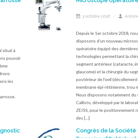
carrosse
Microscope opératoir
3 octobre 2018
Antoin
Depuis le 1er octobre 2018, nou
disposons d’un nouveau micros
opératoire équipé des dernière
 situé à
technologies permettant la chir
ons pouvoir
segment antérieur (cataracte, i
2ème
glaucome) et la chirurgie du se
drons
postérieur de l’oeil (décollement
ons les
membrane épi-rétinienne, trou m
Nous disposons notamment du
arrosse.
Callisto, développé par le labora
ZEISS, pour le positionnement 
des […]
agnostic
Congrès de la Société