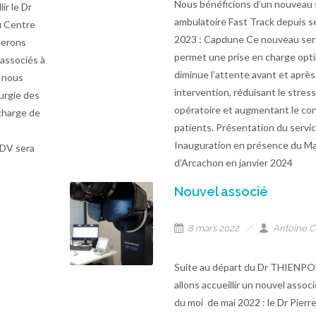
Nous bénéficions d’un nouveau 
ir le Dr
ambulatoire Fast Track depuis 
u Centre
2023 : Capdune Ce nouveau ser
serons
permet une prise en charge opt
associés à
diminue l’attente avant et aprè
l nous
intervention, réduisant le stres
urgie des
opératoire et augmentant le co
charge de
patients. Présentation du servi
Inauguration en présence du Ma
RDV sera
d’Arcachon en janvier 2024
Nouvel associé
8 mars 2022
Antoine C
Suite au départ du Dr THIENPO
allons accueillir un nouvel associ
du moi de mai 2022 : le Dr Pier