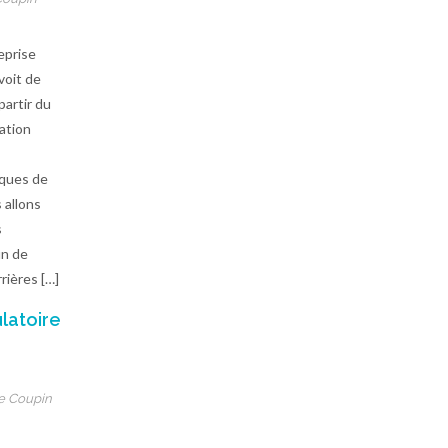
eprise
voit de
artir du
ation
sques de
 allons
s
in de
rières […]
latoire
e Coupin