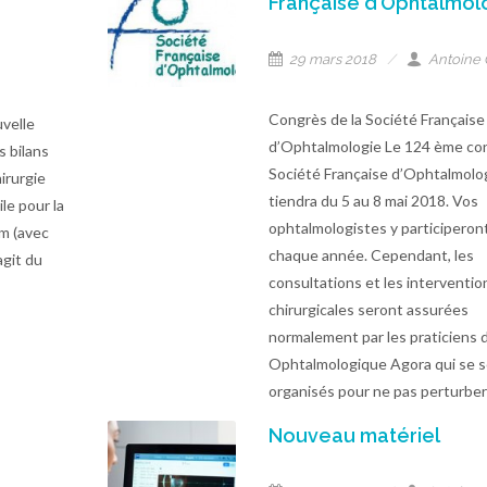
Française d’Ophtalmol
29 mars 2018
Antoine 
Congrès de la Société Française
velle
d’Ophtalmologie Le 124 ème con
s bilans
Société Française d’Ophtalmolo
irurgie
tiendra du 5 au 8 mai 2018. Vos
le pour la
ophtalmologistes y participero
um (avec
chaque année. Cependant, les
agit du
consultations et les interventio
chirurgicales seront assurées
normalement par les praticiens
Ophtalmologique Agora qui se 
organisés pour ne pas perturber 
Nouveau matériel