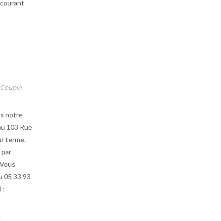
 courant
 Coupin
s notre
 au 103 Rue
ur terme.
 par
 Vous
u 05 33 93
 :