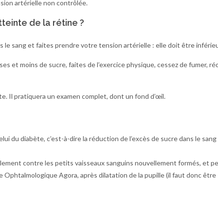
sion artérielle non contrôlée.
teinte de la rétine ?
le sang et faites prendre votre tension artérielle : elle doit être inférie
s et moins de sucre, faites de l’exercice physique, cessez de fumer, ré
e. Il pratiquera un examen complet, dont un fond d’œil.
ui du diabète, c’est-à-dire la réduction de l’excès de sucre dans le sang 
cipalement contre les petits vaisseaux sanguins nouvellement formés, et 
re Ophtalmologique Agora, après dilatation de la pupille (il faut donc être