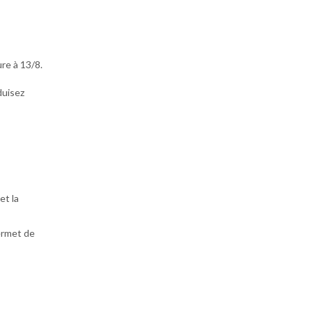
ure à 13/8.
duisez
et la
permet de