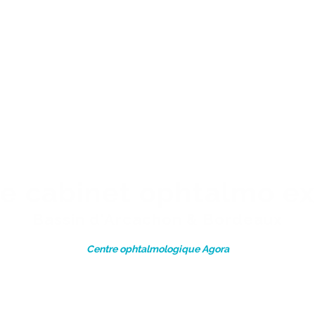
re cabinet ophtalmo ex
Bassin d'Arcachon & Bordeaux
Centre ophtalmologique Agora