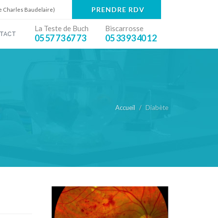
PRENDRE RDV
e Charles Baudelaire)
La Teste de Buch
Biscarrosse
TACT
05 57 73 67 73
05 33 93 40 12
Accueil
Diabète