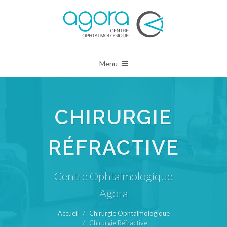
Menu
CHIRURGIE
RÉFRACTIVE
Centre Ophtalmologique
Agora
Accueil
Chirurgie Ophtalmologique
Chirurgie Réfractive