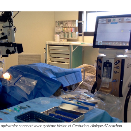
 opératoire connecté avec système Verion et Centurion, clinique d’Arcachon