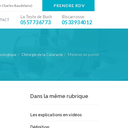
PRENDRE RDV
e Charles Baudelaire)
La Teste de Buch
Biscarrosse
TACT
05 57 73 67 73
05 33 93 40 12
mologique
Chirurgie de la Cataracte
Matériel de pointe
Dans la même rubrique
Les explications en vidéos
Définition