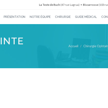
La Teste de Buch
(47 rue Lagrua) •
Biscarrosse
(103 ru
PRÉSENTATION
NOTRE ÉQUIPE
CHIRURGIE
GUIDE MÉDICAL
CON
OINTE
Accueil
Chirurgie Ophtal