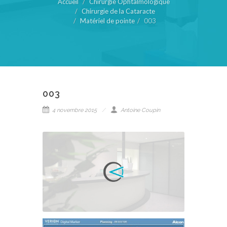
Accueil
Chirurgie Ophtalmologique
Chirurgie de la Cataracte
Matériel de pointe
003
003
4 novembre 2015
Antoine Coupin